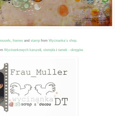
rousels
,
frames
and
stamp
from
Wycinanka`s shop
.
iem
Wycinankowych
karuzel
i,
stempla
i
ramek - okręgów.