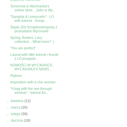
Tomorrow in Wycinanka's
online store... Jutro w Wy...
"Sangrita & Limoncello" - LO
with tutorial - Gorge...
Śląski Zlot Scrapbookingowy z
produktami Wycinanki
Spring, flowers, Lacy
collection... What more? :)
"You are perfect"
Layout with little tutorial / Kursik
z LO przygoto...
NOWOŚCI W WYCINANCE.
WYCINANKA'S NEWS.
Piękna!
Inspiration with a chic woman
"A bag with the see through
window" - tutorial fro...
►
kwietnia
(12)
►
marca
(20)
►
lutego
(39)
►
stycznia
(18)