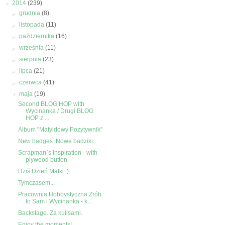
▼
2014
(239)
►
grudnia
(8)
►
listopada
(11)
►
października
(16)
►
września
(11)
►
sierpnia
(23)
►
lipca
(21)
►
czerwca
(41)
▼
maja
(19)
Second BLOG HOP with
Wycinanka / Drugi BLOG
HOP z ...
Album "Matyldowy Pozytywnik"
New badges. Nowe badziki.
Scrapman`s inspiration - with
plywood button
Dziś Dzień Matki :)
Tymczasem...
Pracownia Hobbystyczna Zrób
to Sam i Wycinanka - k...
Backstage. Za kulisami.
Enjoy the moments!