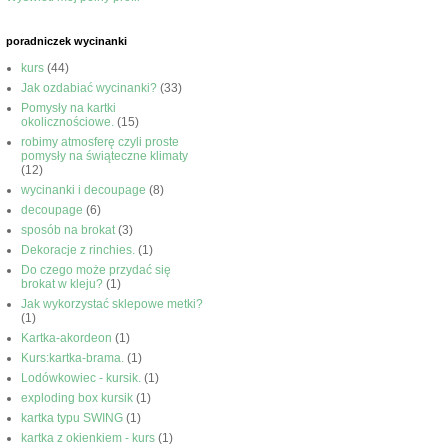
poradniczek wycinanki
kurs
(44)
Jak ozdabiać wycinanki?
(33)
Pomysły na kartki
okolicznościowe.
(15)
robimy atmosferę czyli proste
pomysły na świąteczne klimaty
(12)
wycinanki i decoupage
(8)
decoupage
(6)
sposób na brokat
(3)
Dekoracje z rinchies.
(1)
Do czego może przydać się
brokat w kleju?
(1)
Jak wykorzystać sklepowe metki?
(1)
Kartka-akordeon
(1)
Kurs:kartka-brama.
(1)
Lodówkowiec - kursik.
(1)
exploding box kursik
(1)
kartka typu SWING
(1)
kartka z okienkiem - kurs
(1)