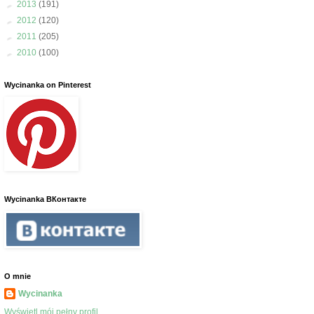
►
2013
(191)
►
2012
(120)
►
2011
(205)
►
2010
(100)
Wycinanka on Pinterest
Wycinanka ВКонтакте
O mnie
Wycinanka
Wyświetl mój pełny profil